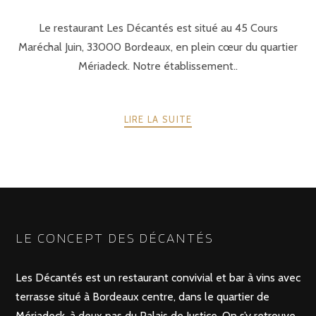
Le restaurant Les Décantés est situé au 45 Cours
Maréchal Juin, 33000 Bordeaux, en plein cœur du quartier
Mériadeck. Notre établissement..
LIRE LA SUITE
POSTS
PRÉCÉDENTE
SUIVANT
NAVIGATION
LE CONCEPT DES DÉCANTÉS
Les Décantés est un restaurant convivial et bar à vins avec
terrasse situé à Bordeaux centre, dans le quartier de
Mériadeck, à deux pas du Palais de Justice. On s’y retrouve