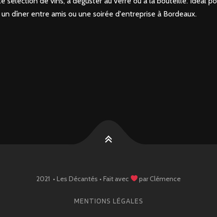
 sélection de vins, à déguster au verre ou à la bouteille. Idéal p
, un dîner entre amis ou une soirée d'entreprise à Bordeaux.
am
2021 • Les Décantés • Fait avec
par Clémence
MENTIONS LÉGALES