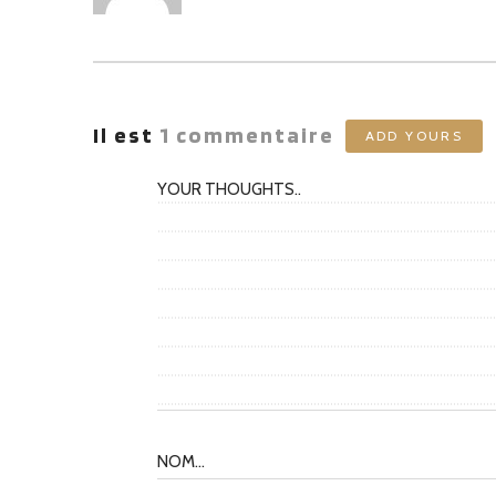
AUTEURS
Il est
1
commentaire
ADD YOURS