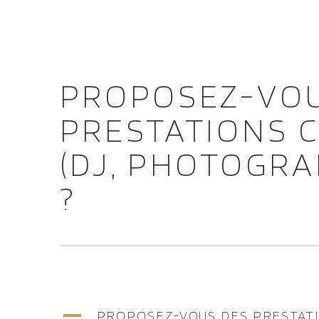
NAVIG
PRINC
PROPOSEZ-VO
PRESTATIONS 
(DJ, PHOTOGRA
?
A
PROPOSEZ-VOUS DES PRESTATI