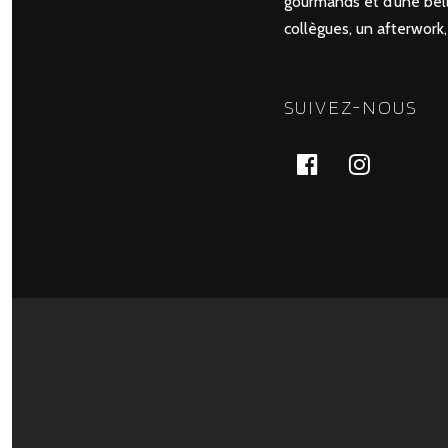
gourmands et d’une belle
collègues, un afterwork
SUIVEZ-NOUS
facebook
Instagr