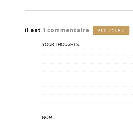
Il est
1
commentaire
ADD YOURS