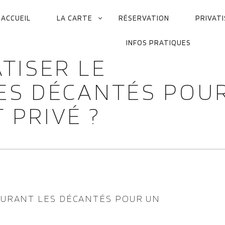
ACCUEIL
LA CARTE
RÉSERVATION
PRIVAT
ATION
INFOS PRATIQUES
IPALE
TISER LE
ES DÉCANTÉS POU
 PRIVÉ ?
AURANT LES DÉCANTÉS POUR UN